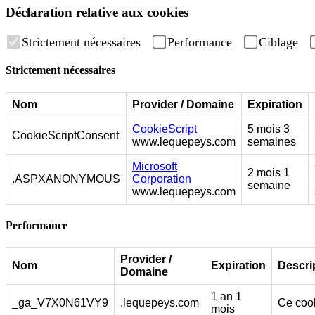
Déclaration relative aux cookies
Strictement nécessaires
Performance
Ciblage
Strictement nécessaires
Nom
Provider / Domaine
Expiration
CookieScript
5 mois 3
CookieScriptConsent
www.lequepeys.com
semaines
Microsoft
2 mois 1
.ASPXANONYMOUS
Corporation
semaine
www.lequepeys.com
Performance
Provider /
Nom
Expiration
Descri
Domaine
1 an 1
_ga_V7X0N61VY9
.lequepeys.com
Ce cook
mois