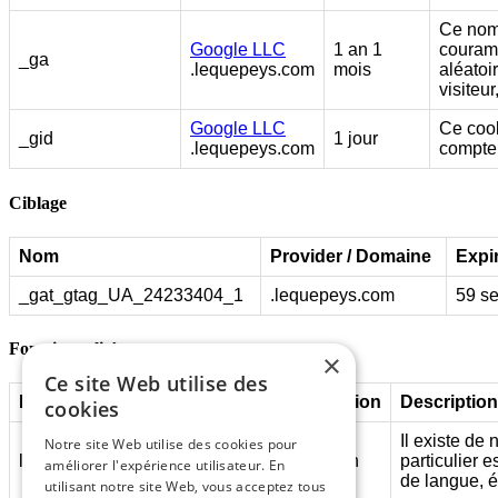
Ce nom 
Google LLC
1 an 1
couramm
_ga
.lequepeys.com
mois
aléatoi
visiteu
Google LLC
Ce cook
_gid
1 jour
.lequepeys.com
compter
Ciblage
Nom
Provider / Domaine
Expi
_gat_gtag_UA_24233404_1
.lequepeys.com
59 s
Fonctionnalité
×
Ce site Web utilise des
Nom
Provider / Domaine
Expiration
Description
cookies
Il existe de
Notre site Web utilise des cookies pour
language
www.lequepeys.com
Session
particulier 
améliorer l'expérience utilisateur. En
de langue, é
utilisant notre site Web, vous acceptez tous